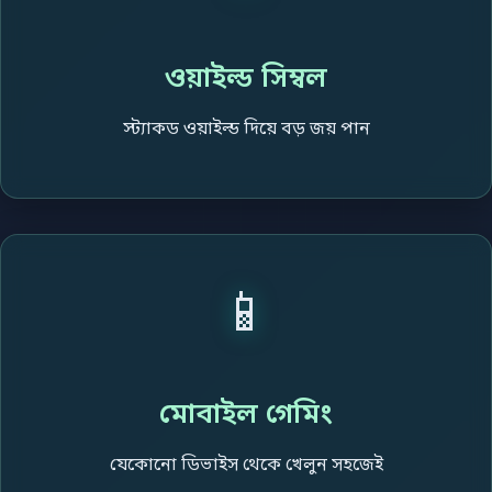
ওয়াইল্ড সিম্বল
স্ট্যাকড ওয়াইল্ড দিয়ে বড় জয় পান
📱
মোবাইল গেমিং
যেকোনো ডিভাইস থেকে খেলুন সহজেই