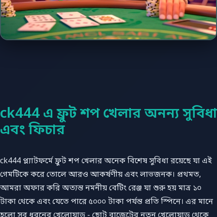
ck444 এ ফ্রুট শপ খেলার অনন্য সুবিধা
এবং ফিচার
ck444 প্ল্যাটফর্মে ফ্রুট শপ খেলার অনেক বিশেষ সুবিধা রয়েছে যা এই
গেমটিকে করে তোলে আরও আকর্ষণীয় এবং লাভজনক। প্রথমত,
আমরা অফার করি অত্যন্ত নমনীয় বেটিং রেঞ্জ যা শুরু হয় মাত্র ১০
টাকা থেকে এবং যেতে পারে ৫০০০ টাকা পর্যন্ত প্রতি স্পিনে। এর মানে
হলো সব ধরনের খেলোয়াড় - ছোট বাজেটের নতুন খেলোয়াড় থেকে