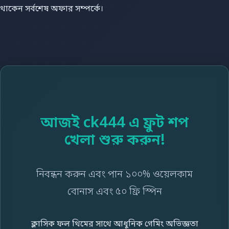
থাকেন সর্বশেষ অফার সম্পর্কে।
আজই ck444 এ ফ্রুট শপ
খেলা শুরু করুন!
নিবন্ধন করুন এবং পান ১০০% ওয়েলকাম
বোনাস এবং ৫০ ফ্রি স্পিন
ক্লাসিক ফল থিমের সাথে আধুনিক গেমিং অভিজ্ঞতা