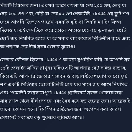
পাঁচটি সিম্বলের জন্য। এরপর আসে কমলা যা দেয় ২০০ গুণ, লেবু যা
দেয় ১০০ গুণ এবং চেরি যা দেয় ৫০ গুণ পেআউট। ck444 এর ফ্রুট শপ
গেমে আপনি জিততে পারেন এমনকি দুটি বা তিনটি ম্যাচিং সিম্বল
দিয়েও যা এই গেমটিকে করে তোলে অত্যন্ত খেলোয়াড়-বান্ধব। ছোট
ছোট জয় নিয়মিত আসে যা আপনার ব্যাংকরোল স্থিতিশীল রাখে এবং
আপনাকে দেয় দীর্ঘ সময় খেলার সুযোগ।
জেতার কৌশল হিসেবে ck444 এ আমরা সুপারিশ করি যে আপনি সব
১৫টি পেলাইন সক্রিয় রাখুন। যদিও এটি আপনার বেট সাইজ বাড়ায়,
কিন্তু এটি আপনার জেতার সম্ভাবনাও বাড়ায় উল্লেখযোগ্যভাবে। ফ্রুট
শপ একটি মিডিয়াম ভোলাটিলিটি গেম যার মানে জয় আসে নিয়মিত
এবং পেআউট ভারসাম্যপূর্ণ। ck444 প্ল্যাটফর্মে সফল খেলোয়াড়রা
সাধারণত খেলে দীর্ঘ সেশনে এবং ধৈর্য ধরে বড় জয়ের জন্য। আরেকটি
ভালো কৌশল হলো ফ্রি স্পিন রাউন্ডের জন্য অপেক্ষা করা কারণ
সেখানেই সবচেয়ে বড় পুরস্কার লুকিয়ে আছে।