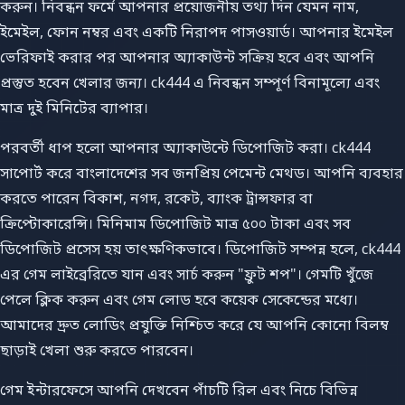
করুন। নিবন্ধন ফর্মে আপনার প্রয়োজনীয় তথ্য দিন যেমন নাম,
ইমেইল, ফোন নম্বর এবং একটি নিরাপদ পাসওয়ার্ড। আপনার ইমেইল
ভেরিফাই করার পর আপনার অ্যাকাউন্ট সক্রিয় হবে এবং আপনি
প্রস্তুত হবেন খেলার জন্য। ck444 এ নিবন্ধন সম্পূর্ণ বিনামূল্যে এবং
মাত্র দুই মিনিটের ব্যাপার।
পরবর্তী ধাপ হলো আপনার অ্যাকাউন্টে ডিপোজিট করা। ck444
সাপোর্ট করে বাংলাদেশের সব জনপ্রিয় পেমেন্ট মেথড। আপনি ব্যবহার
করতে পারেন বিকাশ, নগদ, রকেট, ব্যাংক ট্রান্সফার বা
ক্রিপ্টোকারেন্সি। মিনিমাম ডিপোজিট মাত্র ৫০০ টাকা এবং সব
ডিপোজিট প্রসেস হয় তাৎক্ষণিকভাবে। ডিপোজিট সম্পন্ন হলে, ck444
এর গেম লাইব্রেরিতে যান এবং সার্চ করুন "ফ্রুট শপ"। গেমটি খুঁজে
পেলে ক্লিক করুন এবং গেম লোড হবে কয়েক সেকেন্ডের মধ্যে।
আমাদের দ্রুত লোডিং প্রযুক্তি নিশ্চিত করে যে আপনি কোনো বিলম্ব
ছাড়াই খেলা শুরু করতে পারবেন।
গেম ইন্টারফেসে আপনি দেখবেন পাঁচটি রিল এবং নিচে বিভিন্ন