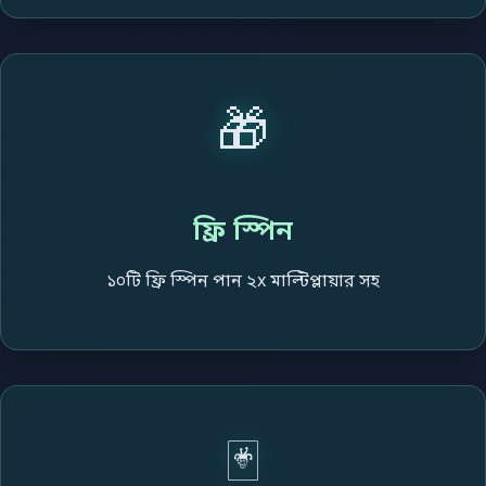
🎁
ফ্রি স্পিন
১০টি ফ্রি স্পিন পান ২x মাল্টিপ্লায়ার সহ
🃏