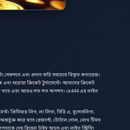
েটিং সেকশনে এবং প্রদান করি সবচেয়ে বিস্তৃত কভারেজ।
বং ঘরোয়া ক্রিকেট টুর্নামেন্টে। আমাদের ক্রিকেট
ন অফ দ্য ম্যাচ এবং আরও শত শত অপশন। ck444 এর লাইভ
 প্রিমিয়ার লিগ, লা লিগা, সিরি এ, বুন্দেসলিগা,
 অন্তর্ভুক্ত করে ম্যাচ রেজাল্ট, টোটাল গোল, বোথ টিমস
পনাকে দেয় রিয়েল টাইম অডস এবং লাইভ স্ট্রিমিং