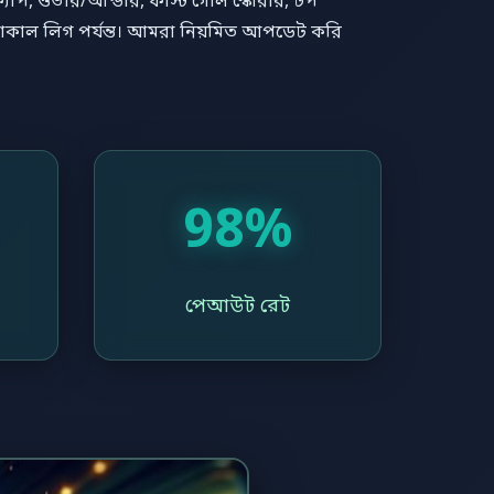
াপ, ওভার/আন্ডার, ফার্স্ট গোল স্কোরার, টপ
ে লোকাল লিগ পর্যন্ত। আমরা নিয়মিত আপডেট করি
98%
পেআউট রেট