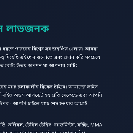
রুন লাভজনক
জি ধরতে পারবেন বিশ্বের সব জনপ্রিয় খেলায়। আমরা
ত্ব দিয়েছি এই খেলাগুলোতে এবং প্রদান করি সবচেয়ে
লাইভ বেটিং উভয় অপশন যা আপনার বেটিং
রবেন ম্যাচ চলাকালীন রিয়েল টাইমে। আমাদের লাইভ
টফর্মে লাইভ অডস আপডেট হয় প্রতি সেকেন্ডে এবং আপনি
উপর - আপনি চাইলে ম্যাচ শেষ হওয়ার আগেই
ডি, ভলিবল, টেবিল টেনিস, ব্যাডমিন্টন, বক্সিং, MMA