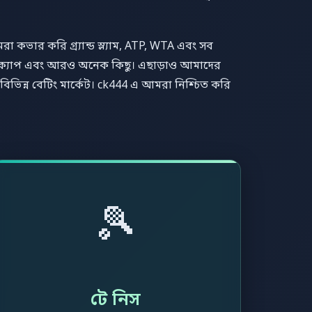
কভার করি গ্র্যান্ড স্ল্যাম, ATP, WTA এবং সব
হ্যান্ডিক্যাপ এবং আরও অনেক কিছু। এছাড়াও আমাদের
িন্ন বেটিং মার্কেট। ck444 এ আমরা নিশ্চিত করি
🎾
টে নিস